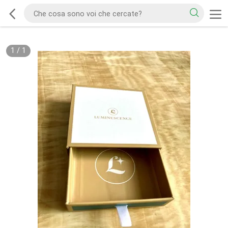
1
/
1