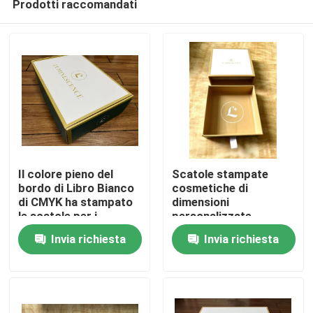
Prodotti raccomandati
Il colore pieno del
Scatole stampate
bordo di Libro Bianco
cosmetiche di
di CMYK ha stampato
dimensioni
le scatole per i
personalizzate
Casa
prodotti di cura di
Iso14001 Deboss 3D
Invia richiesta
Invia richiesta
pelle
UV
Prodotti
Video