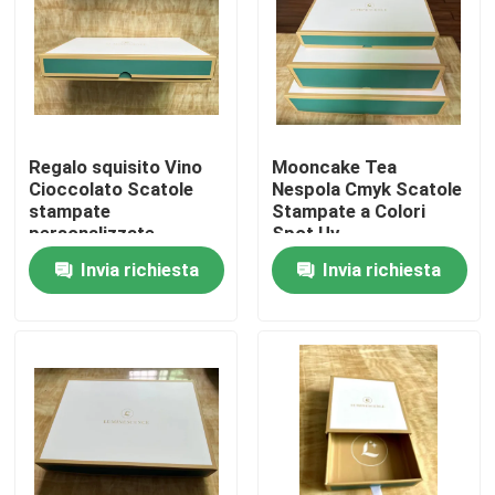
Circa noi
Giro della fabbrica
Regalo squisito Vino
Mooncake Tea
Cioccolato Scatole
Nespola Cmyk Scatole
Controllo di qualità
stampate
Stampate a Colori
personalizzate
Spot Uv
Pantone Color Foil
Personalizzate
Invia richiesta
Invia richiesta
Contattici
Stamping
Notizie
Casi
Stampa del libro da colorare