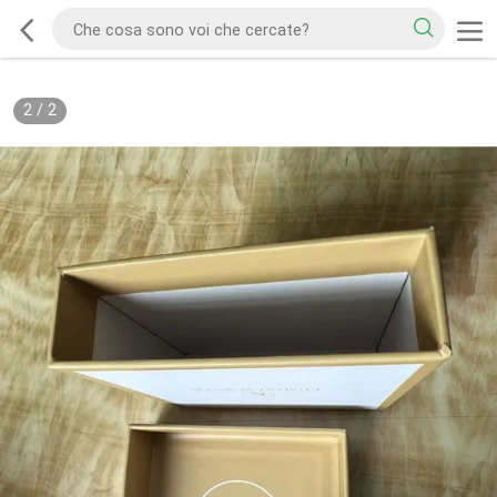
2
/
2