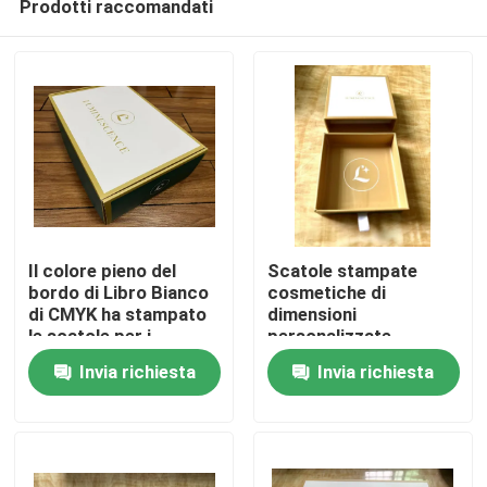
Prodotti raccomandati
Il colore pieno del
Scatole stampate
bordo di Libro Bianco
cosmetiche di
di CMYK ha stampato
dimensioni
le scatole per i
personalizzate
Casa
prodotti di cura di
Iso14001 Deboss 3D
Invia richiesta
Invia richiesta
pelle
UV
Chi siamo
Contatti