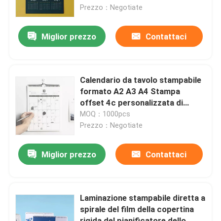
Prezzo：Negotiate
Prodotti
Miglior prezzo
Contattaci
video
Calendario da tavolo stampabile
Stampa del libro da colorare
formato A2 A3 A4 Stampa
offset 4c personalizzata di
grandi dimensioni
MOQ：1000pcs
Stampa del libro illustrato
Prezzo：Negotiate
Stampa del taccuino della copertina dura
Miglior prezzo
Contattaci
borse di distributore di giornali stampate
Laminazione stampabile diretta a
spirale del film della copertina
Servizi di stampa del libro di testo
rigida del pianificatore dello