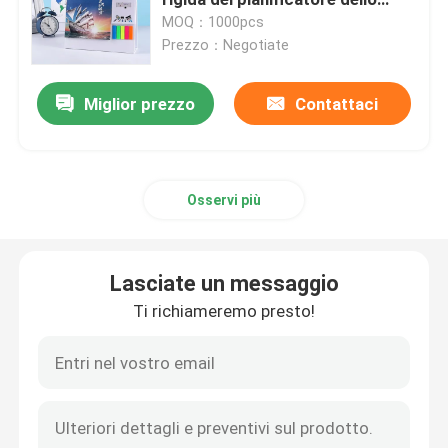
scrittorio
MOQ：1000pcs
Prezzo：Negotiate
Scatole stampate colore pieno
Miglior prezzo
Contattaci
Dizionario inglese stampabile
Calendario da scrivania stampabile
Osservi più
Scatola d'imballaggio di carta stampata
Lasciate un messaggio
Borse non tessute
Ti richiameremo presto!
Chiaro contenitore di bolla
Autoadesivo autoadesivo