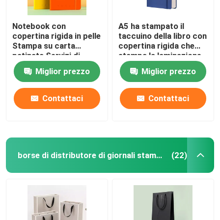
Notebook con
A5 ha stampato il
copertina rigida in pelle
taccuino della libro con
Stampa su carta
copertina rigida che
patinata Servizi di
stampa la laminazione
stampa di libri con
lucida su ordinazione
Miglior prezzo
Miglior prezzo
copertina rigida
Contattaci
Contattaci
borse di distributore di giornali stampate
(22)