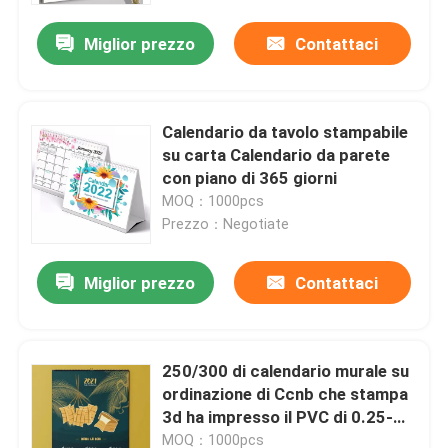
Miglior prezzo
Contattaci
Calendario da tavolo stampabile
su carta Calendario da parete
con piano di 365 giorni
MOQ：1000pcs
Prezzo：Negotiate
Miglior prezzo
Contattaci
Casa
250/300 di calendario murale su
Chi siamo
ordinazione di Ccnb che stampa
3d ha impresso il PVC di 0.25-
0.45mm
Contatti
MOQ：1000pcs